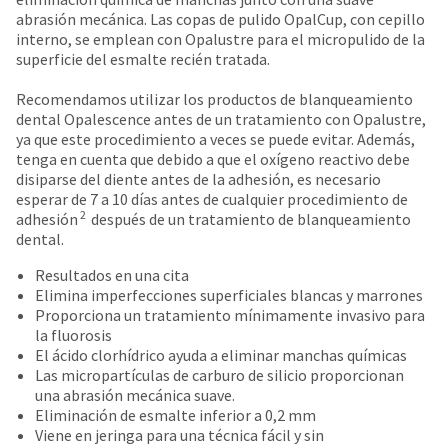
date
account.
abrasión mecánica. Las copas de pulido OpalCup, con cepillo
is
If
interno, se emplean con Opalustre para el micropulido de la
subject
you
superficie del esmalte recién tratada.
to
do
change
not
Recomendamos utilizar los productos de blanqueamiento
at
have
dental Opalescence antes de un tratamiento con Opalustre,
any
access
ya que este procedimiento a veces se puede evitar. Además,
time
to
tenga en cuenta que debido a que el oxígeno reactivo debe
due
this
disiparse del diente antes de la adhesión, es necesario
to
email
esperar de 7 a 10 días antes de cualquier procedimiento de
item
you
2
adhesión
después de un tratamiento de blanqueamiento
availability.
will
dental.
You
be
will
able
Resultados en una cita
receive
to
Elimina imperfecciones superficiales blancas y marrones
an
self-
Proporciona un tratamiento mínimamente invasivo para
order
register,
la fluorosis
confirmation
but
El ácido clorhídrico ayuda a eliminar manchas químicas
email
will
Las micropartículas de carburo de silicio proporcionan
and
need
una abrasión mecánica suave.
an
your
Eliminación de esmalte inferior a 0,2 mm
email
customer
Viene en jeringa para una técnica fácil y sin
when