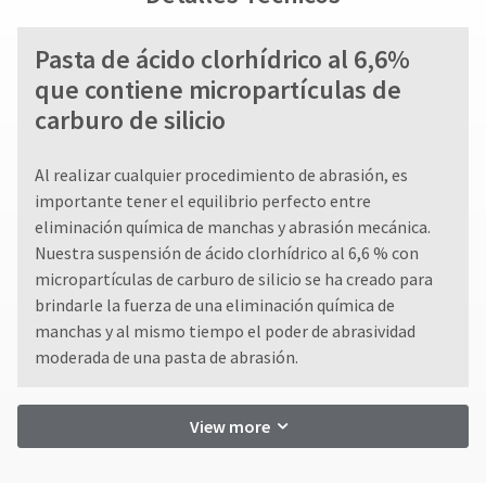
status
third-
by
party
calling
Pasta de ácido clorhídrico al 6,6%
our
payment
que contiene micropartículas de
customer
management
carburo de silicio
service
department
platform
at
HighRadius.
Al realizar cualquier procedimiento de abrasión, es
888.230.1420.
Please
importante tener el equilibrio perfecto entre
The
eliminación química de manchas y abrasión mecánica.
have
estimated
Nuestra suspensión de ácido clorhídrico al 6,6 % con
ship
your
micropartículas de carburo de silicio se ha creado para
date*
login
is
brindarle la fuerza de una eliminación química de
subject
credentials
manchas y al mismo tiempo el poder de abrasividad
to
ready.
moderada de una pasta de abrasión.
change
at
anytime
ancel
due
View more
to
item
ntinue
availability.
to