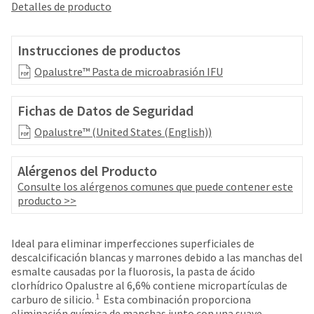
your
Detalles de producto
be
HighRadius
shipped
account.
at
This
Instrucciones de productos
a
email
later
Opalustre™ Pasta de microabrasión IFU
is
date
the
separate
best
Fichas de Datos de Seguridad
from
way
the
to
Opalustre™ (United States (English))
rest
create
of
your
your
Alérgenos del Producto
HighRadius
order
account
Consulte los alérgenos comunes que puede contener este
once
because
producto >>
it
it
has
contains
been
a
Ideal para eliminar imperfecciones superficiales de
replenished.
unique
descalcificación blancas y marrones debido a las manchas del
link
esmalte causadas por la fluorosis, la pasta de ácido
The
associated
clorhídrico Opalustre al 6,6% contiene micropartículas de
estimated
with
1
carburo de silicio.
Esta combinación proporciona
ship
your
eliminación química de manchas junto con una suave