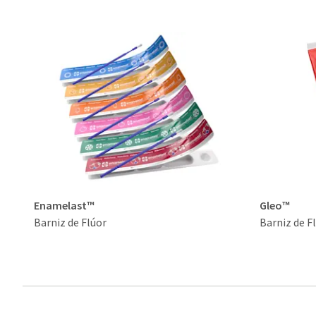
Enamelast™
Gleo™
Barniz de Flúor
Barniz de F