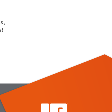
s,
s!