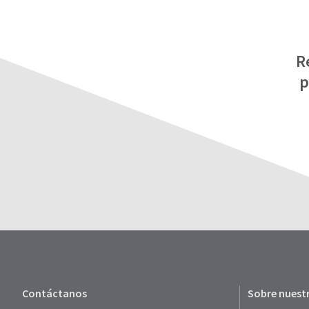
R
p
Contáctanos
Sobre nuest