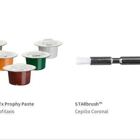
Tx Prophy Paste
STARbrush™
filaxis
Cepillo Coronal