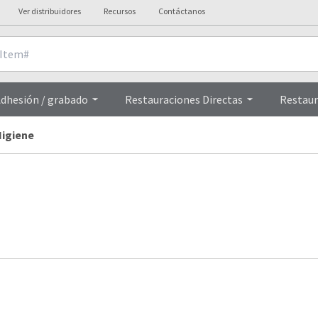
Ver distribuidores
Recursos
Contáctanos
dhesión / grabado
Restauraciones Directas
Restaur
Higiene