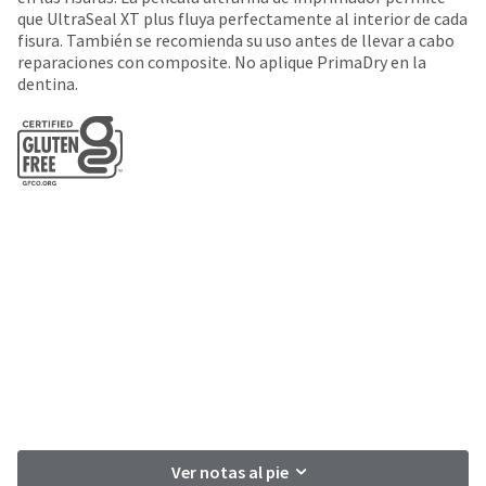
date
account.
que UltraSeal XT plus fluya perfectamente al interior de cada
is
If
fisura. También se recomienda su uso antes de llevar a cabo
subject
you
reparaciones con composite. No aplique PrimaDry en la
to
do
dentina.
change
not
at
have
any
access
time
to
due
this
to
email
item
you
availability.
will
You
be
will
able
receive
to
an
self-
order
register,
confirmation
but
email
will
and
need
an
your
email
customer
Ver notas al pie
when