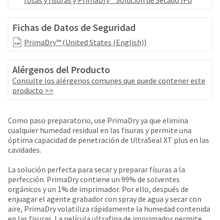
fosas y fisuras y PrimaDry™ Solución de Secado IFU
your
be
HighRadius
shipped
account.
Fichas de Datos de Seguridad
at
This
a
email
PrimaDry™ (United States (English))
later
is
date
the
separate
Alérgenos del Producto
best
from
way
Consulte los alérgenos comunes que puede contener este
the
to
producto >>
rest
create
of
your
your
HighRadius
Como paso preparatorio, use PrimaDry ya que elimina
order
account
cualquier humedad residual en las fisuras y permite una
once
because
óptima capacidad de penetración de UltraSeal XT plus en las
it
it
cavidades.
has
contains
been
a
La solución perfecta para secar y preparar físuras a la
replenished.
unique
perfección. PrimaDry contiene un 99% de solventes
link
orgánicos y un 1% de imprimador. Por ello, después de
The
associated
enjuagar el agente grabador con spray de agua y secar con
estimated
with
aire, PrimaDry volatiliza rápidamente la humedad contenida
ship
your
en las fisuras. La película ultrafina de imprimador permite