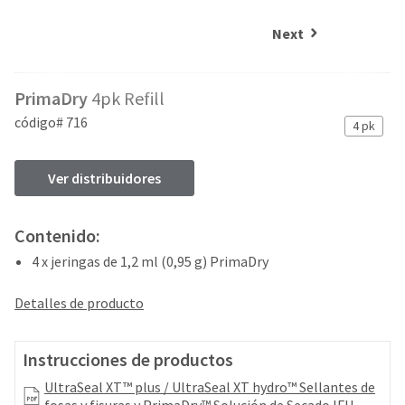
and
an
our
automated
Next
manufacturing
email
team
from
is
HighRadius
PrimaDry
4pk Refill
currently
that
working
contains
código# 716
4 pk
to
important
replenish
login
it.
information:
Ver distribuidores
You
Please
can
refer
Contenido:
still
to
add
4 x jeringas de 1,2 ml (0,95 g) PrimaDry
this
these
email
items
and
Detalles de producto
to
follow
your
its
order
directions
Instrucciones de productos
and
to
they
UltraSeal XT™ plus / UltraSeal XT hydro™ Sellantes de
create
will