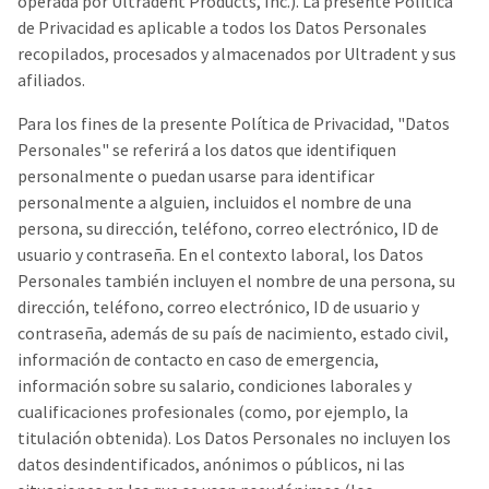
operada por Ultradent Products, Inc.). La presente Política
the
You
option
de Privacidad es aplicable a todos los Datos Personales
are
to
recopilados, procesados y almacenados por Ultradent y sus
cancel
now
afiliados.
the
item
leaving
at
Para los fines de la presente Política de Privacidad, "Datos
Ultradent.com
any
Personales" se referirá a los datos que identifiquen
time
and
personalmente o puedan usarse para identificar
while
being
still
personalmente a alguien, incluidos el nombre de una
in
redirected
persona, su dirección, teléfono, correo electrónico, ID de
the
usuario y contraseña. En el contexto laboral, los Datos
to
backordered
status
Personales también incluyen el nombre de una persona, su
our
by
dirección, teléfono, correo electrónico, ID de usuario y
third-
calling
contraseña, además de su país de nacimiento, estado civil,
our
party
customer
información de contacto en caso de emergencia,
service
payment
información sobre su salario, condiciones laborales y
department
management
cualificaciones profesionales (como, por ejemplo, la
at
888.230.1420.
titulación obtenida). Los Datos Personales no incluyen los
platform
datos desindentificados, anónimos o públicos, ni las
HighRadius.
The