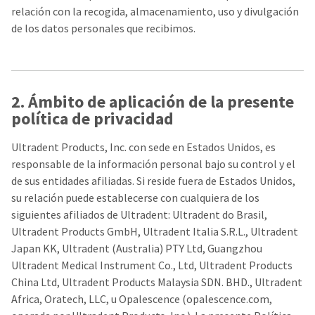
any
access
relación con la recogida, almacenamiento, uso y divulgación
time
to
due
de los datos personales que recibimos.
this
to
email
item
you
availability.
will
You
be
will
able
2. Ámbito de aplicación de la presente
receive
to
política de privacidad
an
self-
order
register,
confirmation
but
Ultradent Products, Inc. con sede en Estados Unidos, es
email
will
responsable de la información personal bajo su control y el
and
need
an
de sus entidades afiliadas. Si reside fuera de Estados Unidos,
your
email
customer
su relación puede establecerse con cualquiera de los
when
number
siguientes afiliados de Ultradent: Ultradent do Brasil,
the
and
item
Ultradent Products GmbH, Ultradent Italia S.R.L., Ultradent
an
is
invoice
Japan KK, Ultradent (Australia) PTY Ltd, Guangzhou
ready
number
Ultradent Medical Instrument Co., Ltd, Ultradent Products
to
for
ship.
China Ltd, Ultradent Products Malaysia SDN. BHD., Ultradent
identification.
You
Africa, Oratech, LLC, u Opalescence (opalescence.com,
have