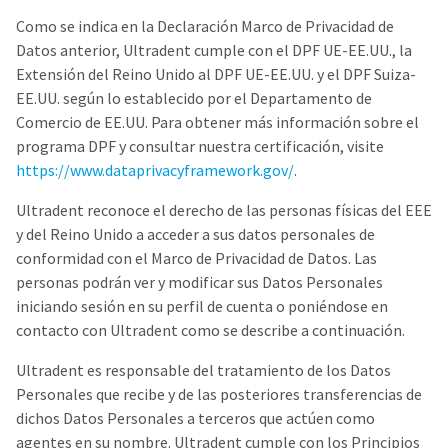
to
please
ship.
call
Como se indica en la Declaración Marco de Privacidad de
You
U.S.
will
Datos anterior, Ultradent cumple con el DPF UE-EE.UU., la
Customer
have
Extensión del Reino Unido al DPF UE-EE.UU. y el DPF Suiza-
Support
the
at
option
EE.UU. según lo establecido por el Departamento de
1.800.552.5512
to
Comercio de EE.UU. Para obtener más información sobre el
cancel
the
programa DPF y consultar nuestra certificación, visite
Always
item
remit
https://www.dataprivacyframework.gov/
.
at
physical
any
checks
time
Ultradent reconoce el derecho de las personas físicas del EEE
to:
while
y del Reino Unido a acceder a sus datos personales de
still
Ultradent
in
conformidad con el Marco de Privacidad de Datos. Las
Products,
the
personas podrán ver y modificar sus Datos Personales
Inc.
backordered
status.
iniciando sesión en su perfil de cuenta o poniéndose en
PO
Box
contacto con Ultradent como se describe a continuación.
952648
St.
Ultradent es responsable del tratamiento de los Datos
Louis,
Personales que recibe y de las posteriores transferencias de
MO
63195
dichos Datos Personales a terceros que actúen como
agentes en su nombre. Ultradent cumple con los Principios