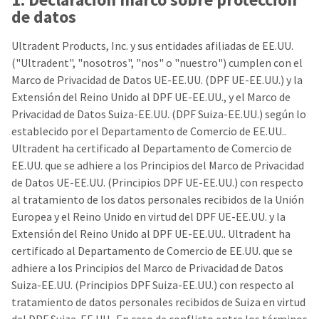
our
automated
de datos
manufacturing
email
team
from
is
HighRadius
Ultradent Products, Inc. y sus entidades afiliadas de EE.UU.
currently
that
("Ultradent", "nosotros", "nos" o "nuestro") cumplen con el
working
contains
to
important
Marco de Privacidad de Datos UE-EE.UU. (DPF UE-EE.UU.) y la
replenish
login
Extensión del Reino Unido al DPF UE-EE.UU., y el Marco de
it.
information:
Privacidad de Datos Suiza-EE.UU. (DPF Suiza-EE.UU.) según lo
You
Please
establecido por el Departamento de Comercio de EE.UU..
can
refer
Ultradent ha certificado al Departamento de Comercio de
still
to
EE.UU. que se adhiere a los Principios del Marco de Privacidad
add
this
these
email
de Datos UE-EE.UU. (Principios DPF UE-EE.UU.) con respecto
items
and
al tratamiento de los datos personales recibidos de la Unión
to
follow
Europea y el Reino Unido en virtud del DPF UE-EE.UU. y la
your
its
order
directions
Extensión del Reino Unido al DPF UE-EE.UU.. Ultradent ha
and
to
certificado al Departamento de Comercio de EE.UU. que se
they
create
adhiere a los Principios del Marco de Privacidad de Datos
will
your
be
HighRadius
Suiza-EE.UU. (Principios DPF Suiza-EE.UU.) con respecto al
shipped
account.
tratamiento de datos personales recibidos de Suiza en virtud
at
This