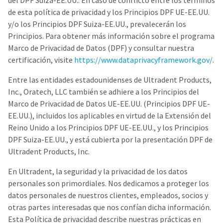
del DPF Suiza-EE.UU.. En caso de conflicto entre los términos
a
email
later
is
de esta política de privacidad y los Principios DPF UE-EE.UU.
date
the
y/o los Principios DPF Suiza-EE.UU., prevalecerán los
separate
best
Principios. Para obtener más información sobre el programa
from
way
the
to
Marco de Privacidad de Datos (DPF) y consultar nuestra
rest
create
certificación, visite
https://www.dataprivacyframework.gov/
.
of
your
your
HighRadius
Entre las entidades estadounidenses de Ultradent Products,
order
account
once
because
Inc., Oratech, LLC también se adhiere a los Principios del
it
it
Marco de Privacidad de Datos UE-EE.UU. (Principios DPF UE-
has
contains
EE.UU.), incluidos los aplicables en virtud de la Extensión del
been
a
replenished.
unique
Reino Unido a los Principios DPF UE-EE.UU., y los Principios
link
DPF Suiza-EE.UU., y está cubierta por la presentación DPF de
The
associated
Ultradent Products, Inc.
estimated
with
ship
your
date
En Ultradent, la seguridad y la privacidad de los datos
account.
is
If
personales son primordiales. Nos dedicamos a proteger los
subject
you
datos personales de nuestros clientes, empleados, socios y
to
do
change
otras partes interesadas que nos confían dicha información.
not
at
have
Esta Política de privacidad describe nuestras prácticas en