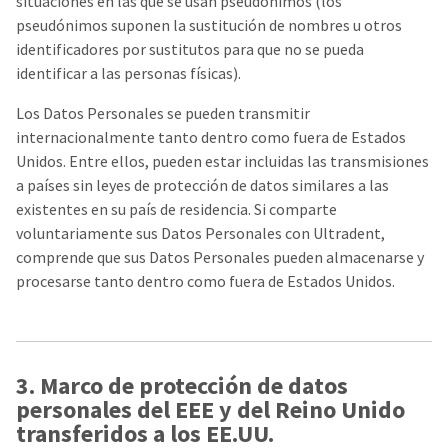
situaciones en las que se usan pseudónimos (los
estimated
Please
ship
pseudónimos suponen la sustitución de nombres u otros
date*
have
identificadores por sustitutos para que no se pueda
is
subject
your
identificar a las personas físicas).
to
login
change
Los Datos Personales se pueden transmitir
at
credentials
anytime
internacionalmente tanto dentro como fuera de Estados
due
ready.
Unidos. Entre ellos, pueden estar incluidas las transmisiones
to
item
a países sin leyes de protección de datos similares a las
availability.
ancel
existentes en su país de residencia. Si comparte
You
will
voluntariamente sus Datos Personales con Ultradent,
receive
ntinue
comprende que sus Datos Personales pueden almacenarse y
an
to
order
procesarse tanto dentro como fuera de Estados Unidos.
hRadius
confirmation
email
and
an
If
email
you
when
3. Marco de protección de datos
need
the
to
item
personales del EEE y del Reino Unido
contact
is
transferidos a los EE.UU.
ready
Ultradent,