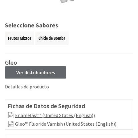
and
an
our
automated
manufacturing
email
team
from
Seleccione Sabores
is
HighRadius
currently
that
Frutos Mixtos
Chicle de Bomba
working
contains
to
important
replenish
login
it.
information:
Gleo
You
Please
Ver distribuidores
can
refer
still
to
Detalles de producto
add
this
these
email
items
and
Fichas de Datos de Seguridad
to
follow
your
its
Enamelast™ (United States (English))
order
directions
Gleo™ Fluoride Varnish (United States (English))
and
to
they
create
will