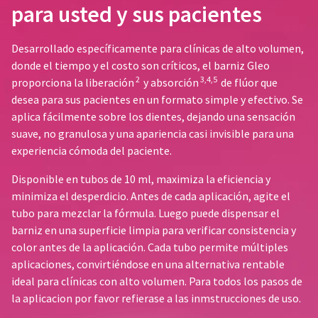
number
para usted y sus pacientes
the
and
item
an
is
invoice
Desarrollado específicamente para clínicas de alto volumen,
ready
number
donde el tiempo y el costo son críticos, el barniz Gleo
to
for
2
3,4,5
ship.
proporciona la liberación
y absorción
de flúor que
identification.
You
desea para sus pacientes en un formato simple y efectivo. Se
have
aplica fácilmente sobre los dientes, dejando una sensación
the
You
suave, no granulosa y una apariencia casi invisible para una
option
are
experiencia cómoda del paciente.
to
cancel
now
Disponible en tubos de 10 ml, maximiza la eficiencia y
the
leaving
item
minimiza el desperdicio. Antes de cada aplicación, agite el
at
Ultradent.com
tubo para mezclar la fórmula. Luego puede dispensar el
any
and
barniz en una superficie limpia para verificar consistencia y
time
color antes de la aplicación. Cada tubo permite múltiples
being
while
aplicaciones, convirtiéndose en una alternativa rentable
still
redirected
in
ideal para clínicas con alto volumen. Para todos los pasos de
to
the
la aplicacion por favor refierase a las inmstrucciones de uso.
backordered
our