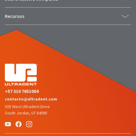
Recursos
+57 310 7651084
contacto@ultradent.com
505 West Ultradent Drive
South Jordan, UT 84095