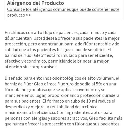
your
Alérgenos del Producto
be
HighRadius
Consulte los alérgenos comunes que puede contener este
shipped
account.
producto >>
at
This
a
email
later
is
En clínicas con alto flujo de pacientes, cada minuto y cada
date
the
dólar cuentan. Usted desea ofrecer a sus pacientes la mejor
separate
best
protección, pero encontrar un barniz de flúor rentable y de
from
way
calidad que a los pacientes les guste puede ser difícil. El
the
to
barniz de flúor Gleo™ está formulado para ser eficiente,
rest
create
efectivo y económico, permitiéndole brindar la mejor
of
your
atención sin compromisos.
your
HighRadius
order
account
Diseñado para entornos odontológicos de alto volumen, el
once
because
barniz de flúor Gleo ofrece fluoruro de sodio al 5% en una
it
it
fórmula no granulosa que se aplica suavemente y se
has
contains
mantiene en su lugar, proporcionando protección duradera
been
a
para sus pacientes. El formato en tubo de 10 ml reduce el
replenished.
unique
desperdicio y mejora la rentabilidad de la clínica,
link
The
maximizando la eficiencia. Con ingredientes aptos para
associated
estimated
personas con alergias y sabores atractivos, Gleo facilita más
with
ship
que nunca ofrecer la protección con flúor que sus pacientes
your