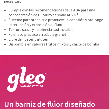
date
necesitan.
account.
is
If
Cumple con las recomendaciones de la ADA para una
subject
you
1
concentración de fluoruro de sodio al 5%
to
do
Sistema patentado que promueve la adhesión y prolonga
change
not
la retención y exposición al flúor
at
have
Textura suave y apariencia casi invisible
any
access
Formato práctico en tubo a granel
time
to
Libre de nueces y gluten
due
this
Disponible en sabores frutos mixtos y chicle de bomba
to
email
item
you
availability.
will
You
be
will
able
receive
to
an
self-
order
register,
confirmation
but
email
will
and
need
an
your
Un barniz de flúor diseñado
email
customer
when