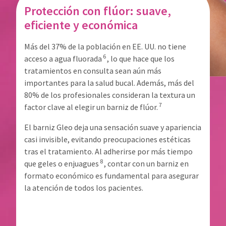
You
hRadius
Protección con flúor: suave,
will
receive
eficiente y económica
an
If
order
you
Más del 37% de la población en EE. UU. no tiene
confirmation
need
6
email
acceso a agua fluorada
, lo que hace que los
to
and
tratamientos en consulta sean aún más
an
contact
importantes para la salud bucal. Además, más del
email
Ultradent,
when
80% de los profesionales consideran la textura un
please
the
7
call
factor clave al elegir un barniz de flúor.
item
U.S.
is
Customer
El barniz Gleo deja una sensación suave y apariencia
ready
Support
casi invisible, evitando preocupaciones estéticas
to
at
ship.
tras el tratamiento. Al adherirse por más tiempo
1.800.552.5512
You
8
que geles o enjuagues
, contar con un barniz en
will
Always
formato económico es fundamental para asegurar
have
the
remit
la atención de todos los pacientes.
option
physical
to
checks
cancel
to:
the