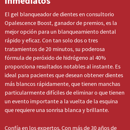
Inmediatos
You
hRadius
will
receive
El gel blanqueador de dientes en consultorio
an
If
Opalescence Boost, ganador de premios, es la
order
you
confirmation
mejor opción para un blanqueamiento dental
need
email
to
and
rápido y eficaz. Con tan solo dos o tres
an
contact
tratamientos de 20 minutos, su poderosa
email
Ultradent,
when
please
fórmula de peróxido de hidrógeno al 40%
the
call
item
proporciona resultados notables al instante. Es
U.S.
is
Customer
ideal para pacientes que desean obtener dientes
ready
Support
to
más blancos rápidamente, que tienen manchas
at
ship.
1.800.552.5512
You
particularmente difíciles de eliminar o que tienen
will
un evento importante a la vuelta de la esquina
Always
have
the
remit
que requiere una sonrisa blanca y brillante.
option
physical
to
checks
cancel
to:
Confía en los expertos. Con más de 30 años de
the