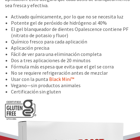
number
the
sea fresca y efectiva.
and
item
an
Activado químicamente, por lo que no se necesita luz
is
invoice
Potente gel de peróxido de hidrógeno al 40%
ready
number
El gel blanqueador de dientes Opalescence contiene PF
to
for
(nitrato de potasio y fluor)
ship.
identification.
Químico fresco para cada aplicación
You
Aplicación precisa
have
Fácil de ver para una eliminación completa
the
You
Dos a tres aplicaciones de 20 minutos
option
are
Fórmula más espesa que evita que el gel se corra
to
No se requiere refrigeración antes de mezclar
cancel
now
Usar con la punta
Black Mini™
the
leaving
Vegano—sin productos animales
item
Certificación sin gluten
at
Ultradent.com
any
and
time
being
while
still
redirected
in
to
the
backordered
our