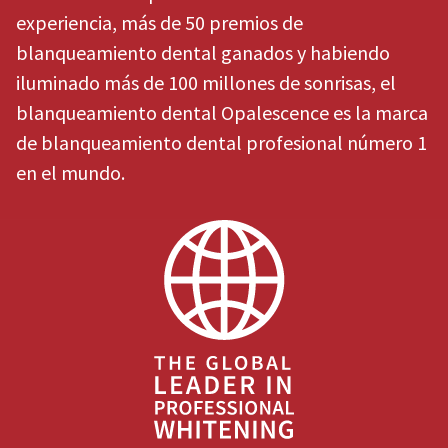
item
Ultradent
experiencia, más de 50 premios de
at
Products,
any
blanqueamiento dental ganados y habiendo
Inc.
time
PO
iluminado más de 100 millones de sonrisas, el
while
Box
still
blanqueamiento dental Opalescence es la marca
952648
in
the
St.
de blanqueamiento dental profesional número 1
backordered
Louis,
en el mundo.
status.
MO
63195