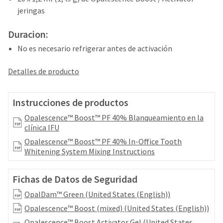
your
be
jeringas
HighRadius
shipped
account.
at
This
Duracion:
a
email
later
No es necesario refrigerar antes de activación
is
date
the
separate
best
Detalles de producto
from
way
the
to
rest
create
Instrucciones de productos
of
your
your
Opalescence™ Boost™ PF 40% Blanqueamiento en la
HighRadius
order
clínica IFU
account
once
because
Opalescence™ Boost™ PF 40% In-Office Tooth
it
it
Whitening System Mixing Instructions
has
contains
been
a
replenished.
Fichas de Datos de Seguridad
unique
link
OpalDam™ Green (United States (English))
The
associated
estimated
Opalescence™ Boost (mixed) (United States (English))
with
ship
your
Opalescence™ Boost Activator Gel (United States