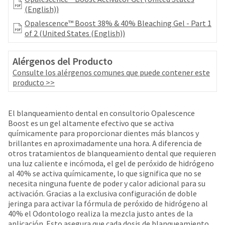
date
account.
(English))
is
If
subject
Opalescence™ Boost 38% & 40% Bleaching Gel - Part 1
you
to
of 2 (United States (English))
do
change
not
at
have
Alérgenos del Producto
any
access
time
Consulte los alérgenos comunes que puede contener este
to
due
producto >>
this
to
email
item
you
availability.
El blanqueamiento dental en consultorio Opalescence
will
You
Boost es un gel altamente efectivo que se activa
be
will
químicamente para proporcionar dientes más blancos y
able
receive
brillantes en aproximadamente una hora. A diferencia de
to
an
otros tratamientos de blanqueamiento dental que requieren
self-
order
una luz caliente e incómoda, el gel de peróxido de hidrógeno
register,
confirmation
al 40% se activa químicamente, lo que significa que no se
but
email
necesita ninguna fuente de poder y calor adicional para su
will
and
activación. Gracias a la exclusiva configuración de doble
need
an
jeringa para activar la fórmula de peróxido de hidrógeno al
your
email
40% el Odontologo realiza la mezcla justo antes de la
customer
when
aplicación. Esto asegura que cada dosis de blanqueamiento