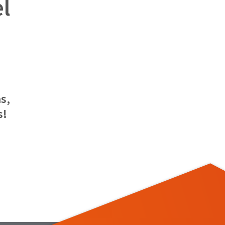
el
s,
s!