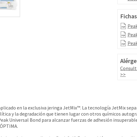
Fichas
Peak
Peak
Peak
Alérge
Consult
>>
cado en la exclusiva jeringa JetMix™. La tecnología JetMix separa 
lítica y la degradación que tienen lugar con otros químicos aut
e Peak Universal Bond para alcanzar fuerzas de adhesión insuperable
ÓPTIMA.