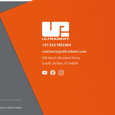
+57 310 7651084
contacto@ultradent.com
505 West Ultradent Drive
South Jordan, UT 84095
os y condiciones