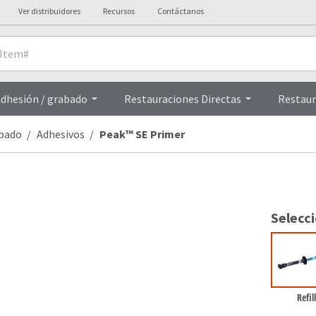
Ver distribuidores
Recursos
Contáctanos
Overview
dhesión / grabado
Restauraciones Directas
Restaur
abado
Adhesivos
Peak™ SE Primer
Selecc
Refill