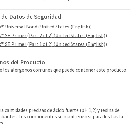
 de Datos de Seguridad
™ Universal Bond (United States (English))
™ SE Primer (Part 2 of 2) (United States (English))
™ SE Primer (Part 1 of 2) (United States (English))
nos del Producto
e los alérgenos comunes que puede contener este producto
cantidades precisas de ácido fuerte (pH 1,2) y resina de
ograbantes. Los componentes se mantienen separados hasta
s.