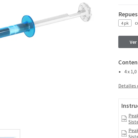
Repuest
c
4 pk
Ver
Conten
4 x 1,
Detalles
Instru
Peak
Sist
Peak
Sist