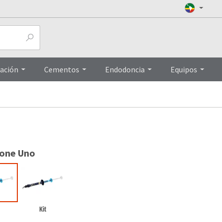
Top
ación
Cementos
Endodoncia
Equipos
ione Uno
Kit