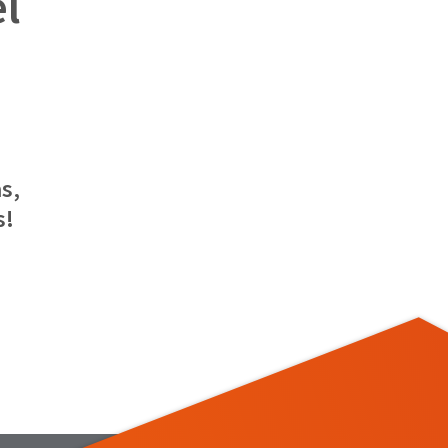
el
s,
s!