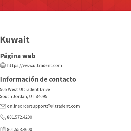
Kuwait
Página web
https://www.ultradent.com
Información de contacto
505 West Ultradent Drive
South Jordan, UT 84095
onlineordersupport@ultradent.com
801.572.4200
801.553.4600