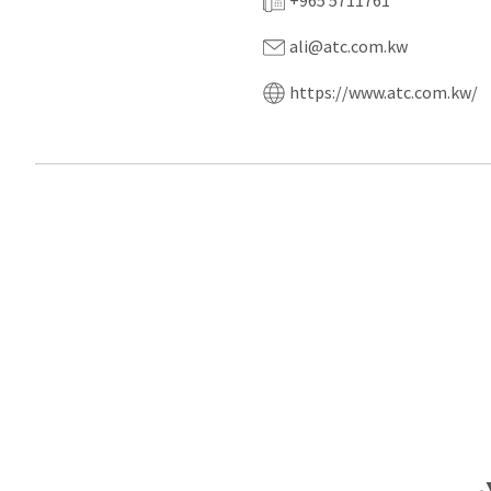
+965 5711761
ali@atc.com.kw
https://www.atc.com.kw/