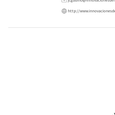
jcgudino@innovacionesde
http://www.innovacionesd