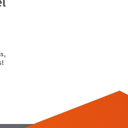
el
s,
s!