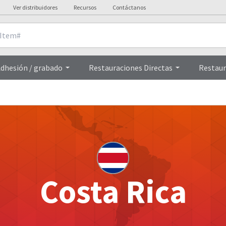
Ver distribuidores
Recursos
Contáctanos
dhesión / grabado
Restauraciones Directas
Restaur
Costa Rica