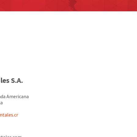
es S.A.
ada Americana
ca
ntales.cr