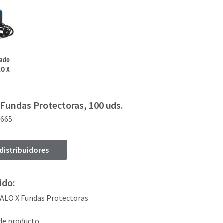
e
ado
LO X
Fundas Protectoras, 100 uds.
4665
 distribuidores
ido:
VALO X Fundas Protectoras
 de producto