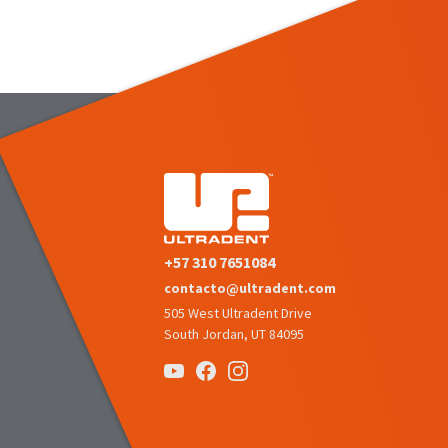
+57 310 7651084
contacto@ultradent.com
505 West Ultradent Drive
South Jordan, UT 84095