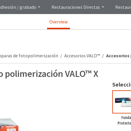
dhesión / grabado
Restauraciones Directas
Restaur
Overview
paras de fotopolimerización
Accesorios VALO™
Accesorios 
to polimerización VALO™ X
Selecc
Funda
Protect