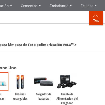
ación
Cementos
Endodoncia
Equipos
Top
para lámpara de foto polimerización VALO™ X
ione Uno
s
Baterías
Cargador de
Fuente de
oras
recargables
baterías
Alimentacion del
Cargador