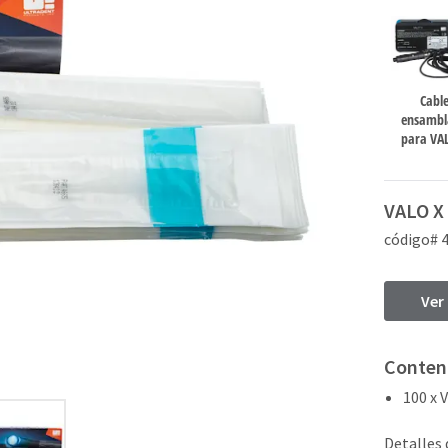
Cabl
ensambl
para VA
VALO X 
código# 
Ver
Conten
100 x 
Detalles