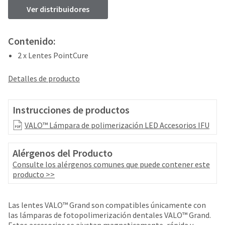
your
be
Ver distribuidores
HighRadius
shipped
account.
at
This
a
Contenido:
email
later
is
2 x Lentes PointCure
date
the
separate
best
from
Detalles de producto
way
the
to
rest
create
of
Instrucciones de productos
your
your
HighRadius
VALO™ Lámpara de polimerización LED Accesorios IFU
order
account
once
because
it
Alérgenos del Producto
it
has
contains
Consulte los alérgenos comunes que puede contener este
been
a
producto >>
replenished.
unique
link
The
associated
Las lentes VALO™ Grand son compatibles únicamente con
estimated
with
las lámparas de fotopolimerización dentales VALO™ Grand.
ship
your