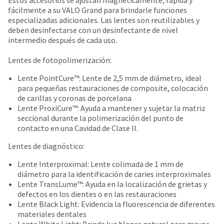
Estos accesorios se ajustan magneticamente, rápida y
date
account.
fácilmente a su VALO Grand para brindarle funciones
is
If
especializadas adicionales. Las lentes son reutilizables y
subject
you
deben desinfectarse con un desinfectante de nivel
to
do
intermedio después de cada uso.
change
not
at
have
Lentes de fotopolimerización:
any
access
time
to
Lente PointCure™: Lente de 2,5 mm de diámetro, ideal
due
this
para pequeñas restauraciones de composite, colocación
to
email
de carillas y coronas de porcelana
item
you
Lente ProxiCure™: Ayuda a mantener y sujetar la matriz
availability.
will
seccional durante la polimerización del punto de
You
be
contacto en una Cavidad de Clase II.
will
able
receive
Lentes de diagnóstico:
to
an
self-
order
Lente Interproximal: Lente colimada de 1 mm de
register,
confirmation
diámetro para la identificación de caries interproximales
but
email
Lente TransLume™: Ayuda en la localización de grietas y
will
and
defectos en los dientes o en las restauraciones
need
an
Lente Black Light: Evidencia la fluorescencia de diferentes
your
email
materiales dentales
customer
when