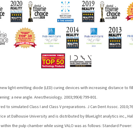
w light-emitting diode (LED) curing devices with increasing distance to fill
ening: a new angle. Anesthesiology. 2003;99(4):799-801.
red to simulated Class I and Class V preparations. J Can Dent Assoc. 2010;76
 at Dalhousie University and is distributed by BlueLight analytics inc., Hal
within the pulp chamber while using VALO was as follows: Standard Power: 0.