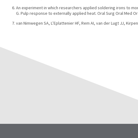
An experiment in which researchers applied soldering irons to mo
G. Pulp response to externally applied heat. Oral Surg Oral Med Ora
van Nimwegen SA, L’Eplattenier HF, Rem AI, van der Lugt JJ, Kirpens