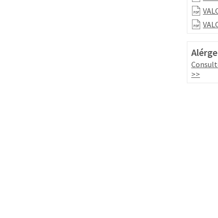
VALO
VALO
Alérge
Consult
>>