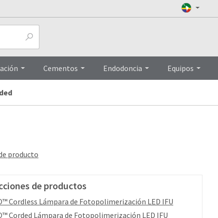
Top
ación
Cementos
Endodoncia
Equipos
ded
 de producto
cciones de productos
™ Cordless Lámpara de Fotopolimerización LED IFU
™ Corded Lámpara de Fotopolimerización LED IFU