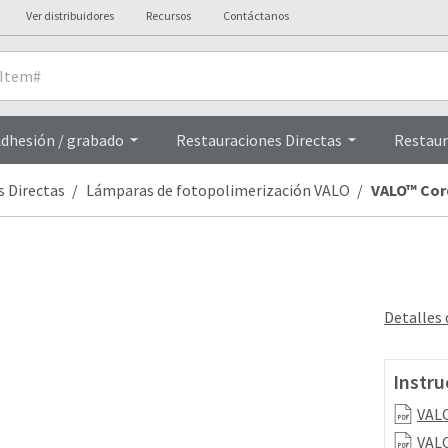
Ver distribuidores
Recursos
Contáctanos
Overview
dhesión / grabado
Restauraciones Directas
Restaur
s Directas
Lámparas de fotopolimerización VALO
VALO™ Cor
Detalles
Instru
VALO
VALO