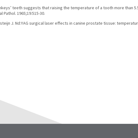
nkeys’ teeth suggests that raising the temperature of a tooth more than 5.
l Pathol. 1965;19:515-30.
teijn J. Nd:YAG surgical laser effects in canine prostate tissue: temperatu