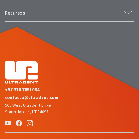
Recursos
+57 310 7651084
contacto@ultradent.com
505 West Ultradent Drive
South Jordan, UT 84095