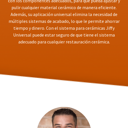
con los componentes adecuados, para que pueda ajustar y
You
hRadius
will
pulir cualquier material cerámico de manera eficiente.
receive
Además, su aplicación universal elimina la necesidad de
an
If
múltiples sistemas de acabado, lo que le permite ahorrar
order
you
confirmation
tiempo y dinero. Con el sistema para cerámicas Jiffy
need
email
Universal puede estar seguro de que tiene el sistema
to
and
adecuado para cualquier restauración cerámica.
an
contact
email
Ultradent,
when
please
the
call
item
U.S.
is
Customer
ready
Support
to
at
ship.
1.800.552.5512
You
will
Always
have
the
remit
option
physical
to
checks
cancel
to:
the