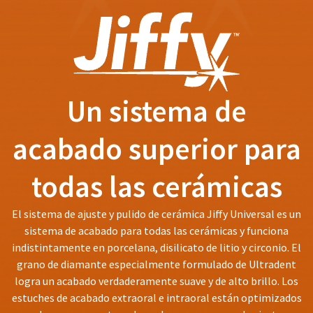
status
third-
by
party
calling
our
payment
customer
management
service
department
platform
Un sistema de
at
HighRadius.
888.230.1420.
Please
acabado superior para
The
have
estimated
ship
your
todas las cerámicas
date*
login
is
subject
credentials
El sistema de ajuste y pulido de cerámica Jiffy Universal es un
to
ready.
change
sistema de acabado para todas las cerámicas y funciona
at
indistintamente en porcelana, disilicato de litio y circonio. El
anytime
grano de diamante especialmente formulado de Ultradent
ancel
due
to
logra un acabado verdaderamente suave y de alto brillo. Los
item
estuches de acabado extraoral e intraoral están optimizados
ntinue
availability.
to