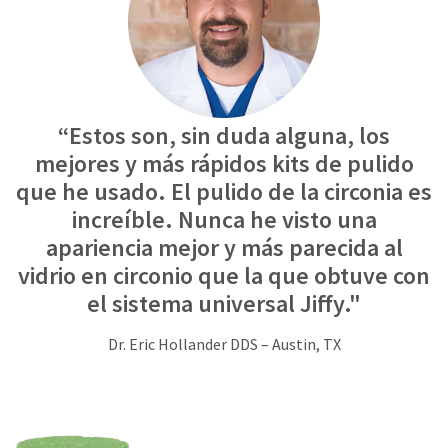
item
Ultradent
at
Products,
any
Inc.
time
PO
while
Box
still
952648
in
“Estos son, sin duda alguna, los
the
St.
backordered
Louis,
mejores y más rápidos kits de pulido
status.
MO
que he usado. El pulido de la circonia es
63195
increíble. Nunca he visto una
apariencia mejor y más parecida al
vidrio en circonio que la que obtuve con
el sistema universal Jiffy."
Dr. Eric Hollander DDS – Austin, TX