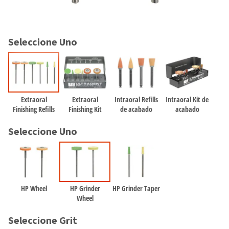
and
an
our
automated
manufacturing
email
team
from
Seleccione Uno
is
HighRadius
currently
that
working
contains
to
important
replenish
login
it.
information:
Extraoral
Extraoral
Intraoral Refills
Intraoral Kit de
Finishing Refills
Finishing Kit
de acabado
acabado
You
Please
can
refer
Seleccione Uno
still
to
add
this
these
email
items
and
to
follow
your
HP Wheel
HP Grinder
HP Grinder Taper
its
order
Wheel
directions
and
to
they
Seleccione Grit
create
will