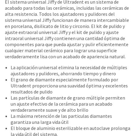
date
El sistema universal Jiffy de Ultradent es un sistema de
account.
is
acabado para todas las cerámicas, incluidas las cerámicas de
If
subject
alta resistencia. Todos los ajustadores y pulidores del
you
to
sistema universal Jiffy funcionan de manera intercambiable
do
change
en porcelana, disilicato de litio y circonio. El kit de pulido y
not
at
ajuste extraoral universal Jiffy y el kit de pulido y ajuste
have
any
intraoral universal Jiffy contienen una cantidad óptima de
access
time
componentes para que pueda ajustar y pulir eficientemente
to
due
cualquier material cerámico para lograr una superficie
this
to
verdaderamente lisa con un acabado de apariencia natural.
email
item
you
La aplicación universal elimina la necesidad de múltiples
availability.
will
ajustadores y pulidores, ahorrando tiempo y dinero
You
be
El grano de diamante especialmente formulado por
will
able
Ultradent proporciona una suavidad óptima y excelentes
receive
to
resultados de pulido
an
self-
Las partículas de diamante de grano múltiple permiten
order
register,
un ajuste efectivo de la cerámica para un acabado
confirmation
but
verdaderamente suave y de alto brillo
email
will
La máxima retención de las particulas diamantes
and
need
garantiza una larga vida útil
an
your
El bloque de aluminio esterilizable en autoclave prolonga
email
customer
la vida útil del sistema.
when