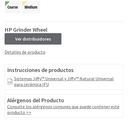
your
be
HighRadius
Coarse
Medium
shipped
account.
at
This
a
email
later
HP Grinder Wheel
is
date
the
separate
Ver distribuidores
best
from
way
the
Detalles de producto
to
rest
create
of
your
your
Instrucciones de productos
HighRadius
order
account
once
Sistemas Jiffy™ Universal y Jiffy™ Natural Universal
because
it
para cerámica IFU
it
has
contains
been
a
Alérgenos del Producto
replenished.
unique
Consulte los alérgenos comunes que puede contener este
link
The
producto >>
associated
estimated
with
ship
your