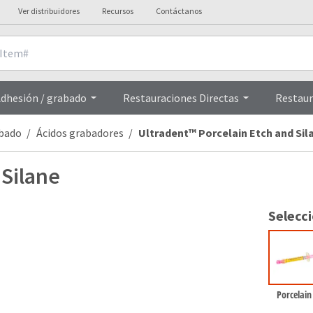
Ver distribuidores
Recursos
Contáctanos
Overview
dhesión / grabado
Restauraciones Directas
Restaur
abado
Ácidos grabadores
Ultradent™ Porcelain Etch and Sil
 Silane
Selecc
Porcelain