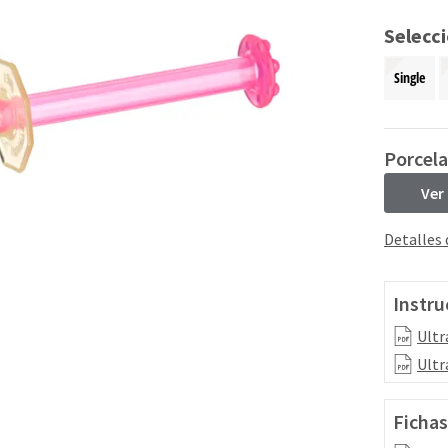
Selecc
Single
Porcela
Ver
Detalles
Instru
Ultr
Ultr
Fichas