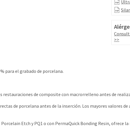
Ultr
Sila
Alérge
Consult
>>
9% para el grabado de porcelana.
s restauraciones de composite con macrorrelleno antes de realiza
irectas de porcelana antes de la inserción. Los mayores valores d
 Porcelain Etch y PQ1 o con PermaQuick Bonding Resin, ofrece la