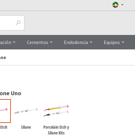
Top
ación
Cementos
Endodoncia
Equipos
ane
ione Uno
 Etch
Silane
Porcelain Etch y
Silane Kits